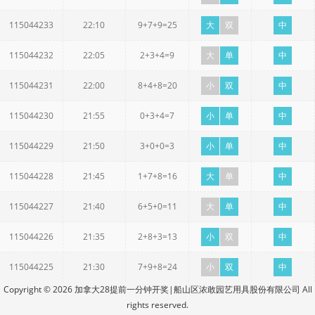
115044233
22:10
9+7+9=25
大
双
中
115044232
22:05
2+3+4=9
大
单
中
115044231
22:00
8+4+8=20
小
双
中
115044230
21:55
0+3+4=7
小
单
中
115044229
21:50
3+0+0=3
小
单
中
115044228
21:45
1+7+8=16
大
单
中
115044227
21:40
6+5+0=11
大
单
中
115044226
21:35
2+8+3=13
小
双
中
115044225
21:30
7+9+8=24
小
双
中
Copyright © 2026 加拿大28提前一分钟开奖|船山区浓敢园艺用具股份有限公司 All
rights reserved.