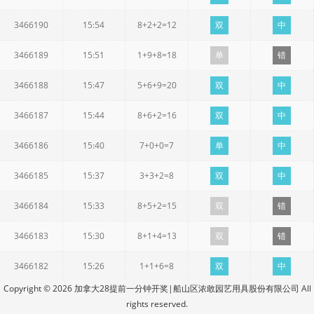
3466190
15:54
8+2+2=12
双
中
3466189
15:51
1+9+8=18
单
错
3466188
15:47
5+6+9=20
双
中
3466187
15:44
8+6+2=16
双
中
3466186
15:40
7+0+0=7
单
中
3466185
15:37
3+3+2=8
双
中
3466184
15:33
8+5+2=15
双
错
3466183
15:30
8+1+4=13
双
错
3466182
15:26
1+1+6=8
双
中
Copyright © 2026 加拿大28提前一分钟开奖|船山区浓敢园艺用具股份有限公司 All
rights reserved.