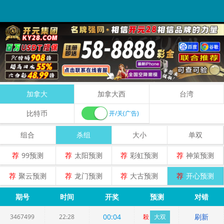
加拿大
加拿大西
台湾
比特币
开/关(广告)
组合
杀组
大小
单双
荐
99预测
荐
太阳预测
荐
彩虹预测
荐
神策预测
荐
聚云预测
荐
龙门预测
荐
大古预测
荐
开心预测
期号
时间
开奖
预测
对错
00
:
04
刷新
3467499
22:28
殺
大双