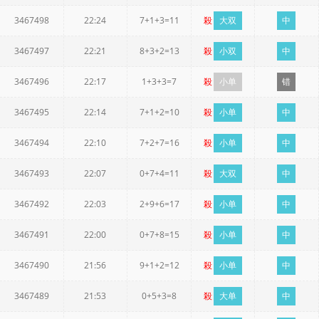
3467498
22:24
7+1+3=11
殺
大双
中
3467497
22:21
8+3+2=13
殺
小双
中
3467496
22:17
1+3+3=7
殺
小单
错
3467495
22:14
7+1+2=10
殺
小单
中
3467494
22:10
7+2+7=16
殺
小单
中
3467493
22:07
0+7+4=11
殺
大双
中
3467492
22:03
2+9+6=17
殺
小单
中
3467491
22:00
0+7+8=15
殺
小单
中
3467490
21:56
9+1+2=12
殺
小单
中
3467489
21:53
0+5+3=8
殺
大单
中