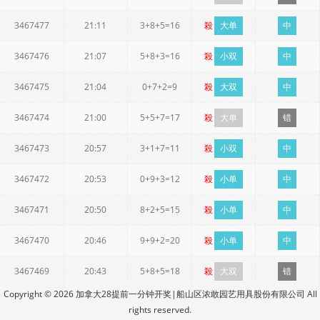
3467477
21:11
3+8+5=16
殺
大单
中
3467476
21:07
5+8+3=16
殺
小双
中
3467475
21:04
0+7+2=9
殺
大双
中
3467474
21:00
5+5+7=17
殺
大单
错
3467473
20:57
3+1+7=11
殺
小双
中
3467472
20:53
0+9+3=12
殺
小单
中
3467471
20:50
8+2+5=15
殺
小单
中
3467470
20:46
9+9+2=20
殺
小单
中
3467469
20:43
5+8+5=18
殺
大双
错
Copyright © 2026 加拿大28提前一分钟开奖|船山区浓敢园艺用具股份有限公司 All
rights reserved.