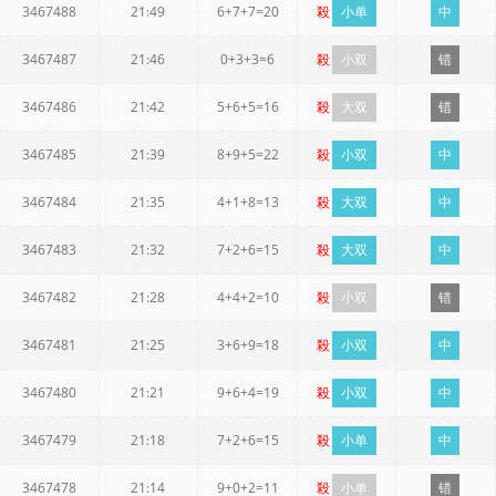
3467488
21:49
6+7+7=20
殺
小单
中
3467487
21:46
0+3+3=6
殺
小双
错
3467486
21:42
5+6+5=16
殺
大双
错
3467485
21:39
8+9+5=22
殺
小双
中
3467484
21:35
4+1+8=13
殺
大双
中
3467483
21:32
7+2+6=15
殺
大双
中
3467482
21:28
4+4+2=10
殺
小双
错
3467481
21:25
3+6+9=18
殺
小双
中
3467480
21:21
9+6+4=19
殺
小双
中
3467479
21:18
7+2+6=15
殺
小单
中
3467478
21:14
9+0+2=11
殺
小单
错