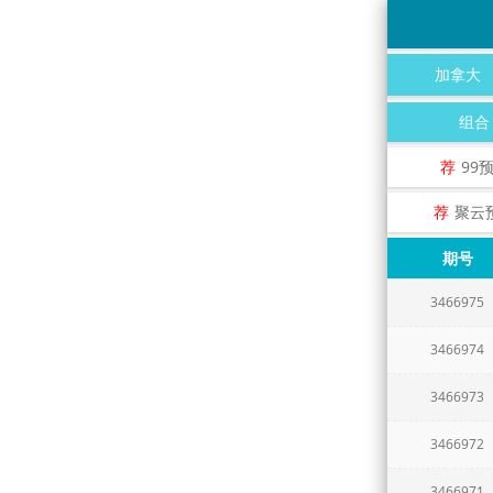
加拿大
组合
荐
99
荐
聚云
期号
3466975
3466974
3466973
3466972
3466971