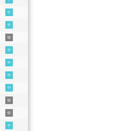
中
中
错
中
中
中
中
错
错
中