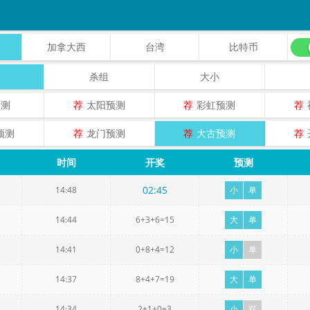
加拿大西
台湾
比特币
杀组
大小
预测
荐
太阳预测
荐
彩虹预测
荐
预测
荐
龙门预测
荐
大古预测
荐
时间
开奖
预测
02
:
45
14:48
小
单
14:44
6+3+6=15
大
单
14:41
0+8+4=12
小
单
14:37
8+4+7=19
大
单
14:34
2+1+0=3
小
双