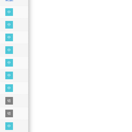
中
中
中
中
中
中
中
错
错
中