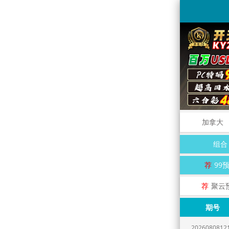
加拿大
组合
荐
99
荐
聚云
期号
2026080812