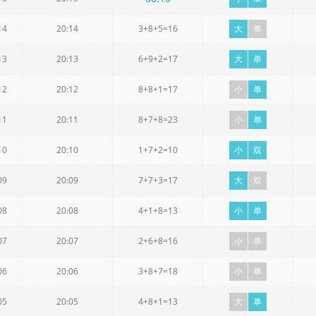
14
20:14
3+8+5=16
大
单
13
20:13
6+9+2=17
大
单
12
20:12
8+8+1=17
小
单
11
20:11
8+7+8=23
小
单
10
20:10
1+7+2=10
小
双
09
20:09
7+7+3=17
大
双
08
20:08
4+1+8=13
小
单
07
20:07
2+6+8=16
小
单
06
20:06
3+8+7=18
小
单
05
20:05
4+8+1=13
大
单